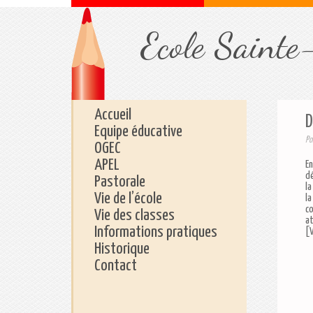
Ecole Sainte
Accueil
D
Equipe éducative
Po
OGEC
APEL
En
dé
Pastorale
la
Vie de l’école
la
co
Vie des classes
at
Informations pratiques
[V
Historique
Contact