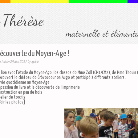
-Thérèse
maternelle et élément
écouverte du Moyen-Age !
sted on
29 mai 2017
by
Sylvie
 lien avec l’étude du Moyen-Age, les classes de Mme Zoll (CM1/CM2), de Mme Thouin 
couvert le château de Crèvecoeur en Auge et participé à différents ateliers :
 vie quotidienne au Moyen-Age
 passion du livre et la découverte de l’imprimerie
nstruction en pan de bois
elier de torchis
oir les photos]