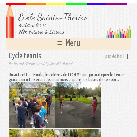
Ecole Sainte-Thérèse
maternelle et
élémentaire à Lisieux
Menu
Cycle tennis
← pas de bol !
|
Posted on
6 décembre 2020
by
Vincent Le Poulard
Durant cette période, les élèves de CE2/CM1 ont pu pratiquer le tennis
grâce à un intervenant Jean qui nous a appris les bases de ce sport.