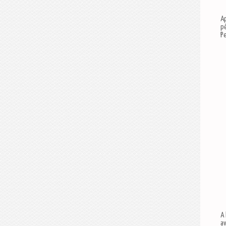
A
pè
Pe
A 
av