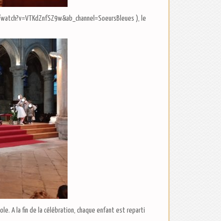
om/watch?v=VTKdZnfSZ9w&ab_channel=SoeursBleues ), le
le. A la fin de la célébration, chaque enfant est reparti