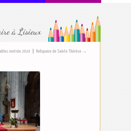
aire à Lisieux
ables rentrée 2024
|
Reliquaire de Sainte Thérèse →