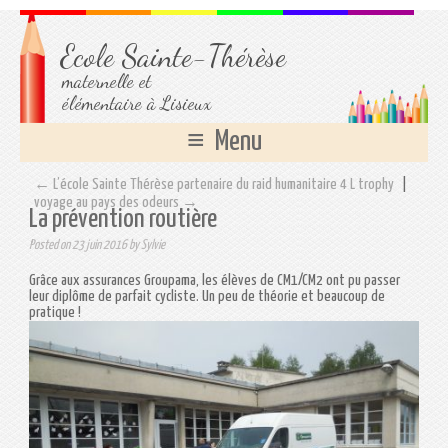
Ecole Sainte-Thérèse
maternelle et
élémentaire à Lisieux
Menu
← L’école Sainte Thérèse partenaire du raid humanitaire 4 L trophy
|
voyage au pays des odeurs →
La prévention routière
Posted on
23 juin 2016
by
Sylvie
Grâce aux assurances Groupama, les élèves de CM1/CM2 ont pu passer
leur diplôme de parfait cycliste. Un peu de théorie et beaucoup de
pratique !